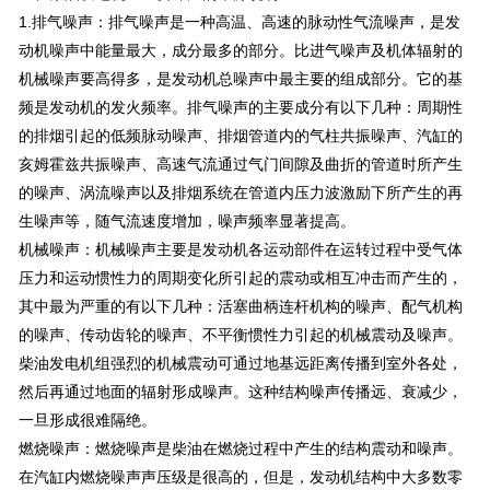
1.排气噪声：排气噪声是一种高温、高速的脉动性气流噪声，是发
动机噪声中能量最大，成分最多的部分。比进气噪声及机体辐射的
机械噪声要高得多，是发动机总噪声中最主要的组成部分。它的基
频是发动机的发火频率。排气噪声的主要成分有以下几种：周期性
的排烟引起的低频脉动噪声、排烟管道内的气柱共振噪声、汽缸的
亥姆霍兹共振噪声、高速气流通过气门间隙及曲折的管道时所产生
的噪声、涡流噪声以及排烟系统在管道内压力波激励下所产生的再
生噪声等，随气流速度增加，噪声频率显著提高。
机械噪声：机械噪声主要是发动机各运动部件在运转过程中受气体
压力和运动惯性力的周期变化所引起的震动或相互冲击而产生的，
其中最为严重的有以下几种：活塞曲柄连杆机构的噪声、配气机构
的噪声、传动齿轮的噪声、不平衡惯性力引起的机械震动及噪声。
柴油发电机组强烈的机械震动可通过地基远距离传播到室外各处，
然后再通过地面的辐射形成噪声。这种结构噪声传播远、衰减少，
一旦形成很难隔绝。
燃烧噪声：燃烧噪声是柴油在燃烧过程中产生的结构震动和噪声。
在汽缸内燃烧噪声声压级是很高的，但是，发动机结构中大多数零