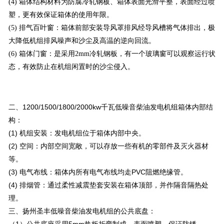
(4) 箱体结构材料为防腐冷轧钢板、箱体表面光滑平整，表面经过喷
塑，更有效保证箱体的使用年限。
(5) 排气百叶窗：箱体前部安装导风罩排风经导风槽将气体排出，极
大降低机组排风噪声和沙尘及高温的逆向回流。
(6) 箱体门窗：是采用2mm冷轧钢板，有一个玻璃窗可以观察运行状
态，有效防止在机组闲置时的沙尘侵入。
二、
1200/1500/1800/2000kw千瓦
低噪音柴油发电机组
箱体内部结
构：
(1) 机组安装：发电机组位于箱体内部中央。
(2) 空间：内部空间宽敞，可以存放一些有机的零部件及灭火器材
等。
(3) 电气布线：箱体内所有电气布线均走PVC阻燃绝缘管。
(4) 排烟管：通过柔性减震垫套安装在箱体顶部，并作隔音隔热处
理。
三、扬州圣丰低噪音柴油发电机组的公共底盘：