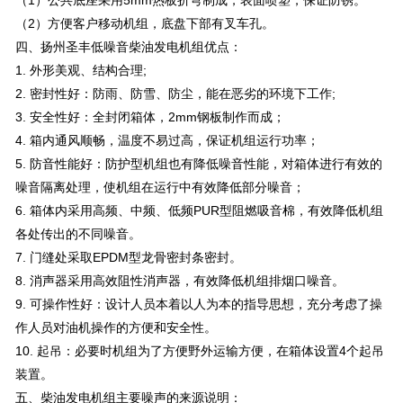
（1）公共底座采用5mm热板折弯制成，表面喷塑，保证防锈。
（2）方便客户移动机组，底盘下部有叉车孔。
四、扬州圣丰低噪音柴油发电机组优点：
1. 外形美观、结构合理;
2. 密封性好：防雨、防雪、防尘，能在恶劣的环境下工作;
3. 安全性好：全封闭箱体，2mm钢板制作而成；
4. 箱内通风顺畅，温度不易过高，保证机组运行功率；
5. 防音性能好：防护型机组也有降低噪音性能，对箱体进行有效的
噪音隔离处理，使机组在运行中有效降低部分噪音；
6. 箱体内采用高频、中频、低频PUR型阻燃吸音棉，有效降低机组
各处传出的不同噪音。
7. 门缝处采取EPDM型龙骨密封条密封。
8. 消声器采用高效阻性消声器，有效降低机组排烟口噪音。
9. 可操作性好：设计人员本着以人为本的指导思想，充分考虑了操
作人员对油机操作的方便和安全性。
10. 起吊：必要时机组为了方便野外运输方便，在箱体设置4个起吊
装置。
五、柴油发电机组主要噪声的来源说明：