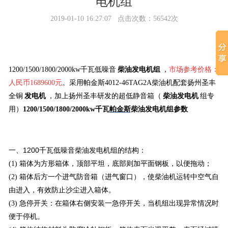
电机组
2019-01-10 16:27:07 点击次数：56542次
1200/1500/1800/2000kw千瓦低噪音
柴油发电机组
，
市场参考价格：
人民币1689600元
。
采用帕金斯4012-46TAG2A柴油机配套扬州圣丰
全铜
发电机
，加上扬州圣丰研发的超低静音箱（
柴油发电机
组专
用）
1200/1500/1800/2000kw千瓦
帕金斯
柴油发电机组参数
1200千瓦
一、
低噪音柴油发电机组
的结构：
(1) 箱体为方形箱体，顶部平坦，底部则加平面钢板，以便拖动；
(2) 箱体后方一个进气防音箱（进气窗口），使柴油机运转中空气自
由进入，有效防止沙尘进入箱体。
(3) 急停开关：在箱体右侧安装一急停开关，当机组出现异常情况时
便于停机。