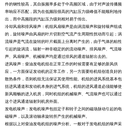
件的钢性较高，其自振频率多处于中高频区域，由于对声波传播频
率响应不匹配，因为在低频段很高的汽缸压力级峰值不能顺利地传
出，而中高频段的汽缸压力级则相对易于传出。
冷却风扇和排风噪声：机组风扇噪声是由涡流噪声和旋转噪声组成
的，旋转噪声由风扇的叶片切割空气流产生周期性扰动而引起；涡
流噪声是气流在旋转的叶片截面上分离时产生的，由于气体的粘性
引起的旋涡流，辐射一种非稳定的的流动噪声。排风噪声、气流噪
声、风扇噪声、机械噪声均是通过排风的通道辐射出去的。
进风噪声：柴油发电机组在正常工作的时候需要有足够的新风供
应，一方面保证发动机的正常工作，另一方面要给机组创造良好的
散热条件，否则机组无法保证其使用性能。机组的进风系统基本包
括进风通道和发动机本身的进气系统，机组的进风通道必须能够使
新风顺畅的进入机房，同时机组的机械噪声、气流噪声也可以通过
这个进风通道辐射到机房外面。
发电机噪声：发电机噪声包括定子和转子之间的磁场脉动引起的电
磁噪声，以及滚动轴承旋转所产生的机械噪声。
根据以上对柴油发电机组的噪声分析。一般对于发电机组的噪声采